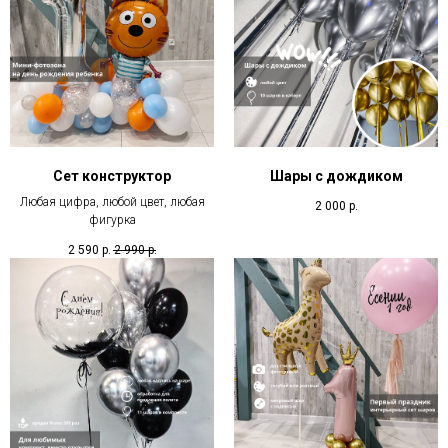
Сет конструктор
Шары с дождиком
Любая цифра, любой цвет, любая
2 000
р.
фигурка
2 590
р.
2 990
р.