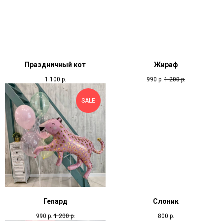
Праздничный кот
Жираф
1 100
р.
990
р.
1 200
р.
SALE
Гепард
Слоник
990
р.
1 200
р.
800
р.