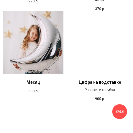
45 см
990
р.
370
р.
Месяц
Цифра на подставке
Розовая и голубая
800
р.
900
р.
SALE