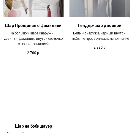
Шар Прощание с фамилией
Гендер-шар двойной
На большом шаре снаружи —
Белый снаружи, черный внутри,
девичья фамилия, внутри сердечко
чтобы не просвечивало наполнение
с новой фамилией
2 390
р.
2 700
р.
Шар на бэбишауэр