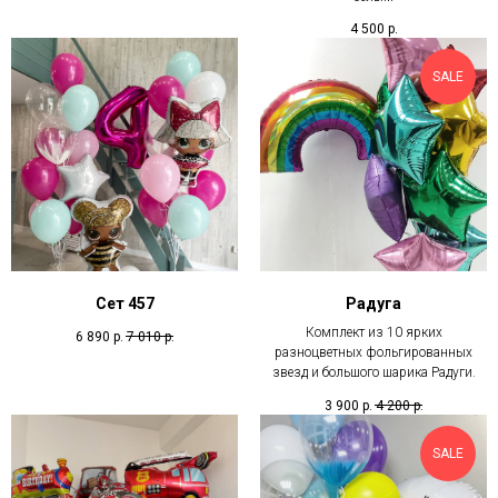
4 500
р.
SALE
Сет 457
Радуга
Комплект из 10 ярких
6 890
р.
7 010
р.
разноцветных фольгированных
звезд и большого шарика Радуги.
3 900
р.
4 200
р.
SALE