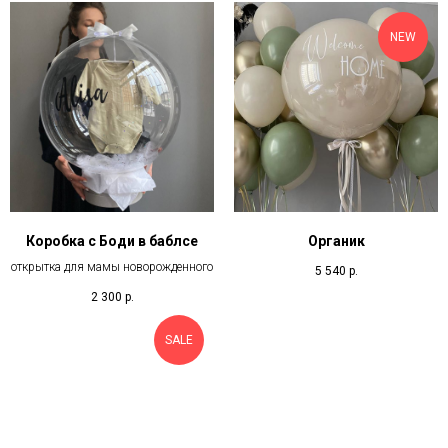
NEW
Коробка с Боди в баблсе
Органик
открытка для мамы новорожденного
5 540
р.
2 300
р.
SALE