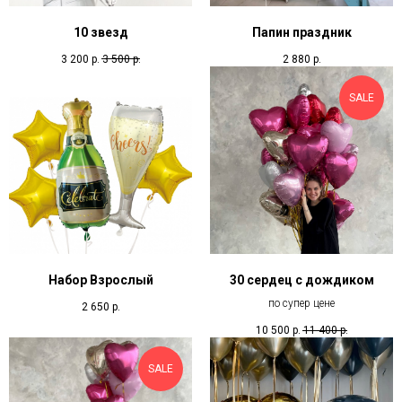
10 звезд
Папин праздник
3 200
р.
3 500
р.
2 880
р.
SALE
Набор Взрослый
30 сердец с дождиком
по супер цене
2 650
р.
10 500
р.
11 400
р.
SALE