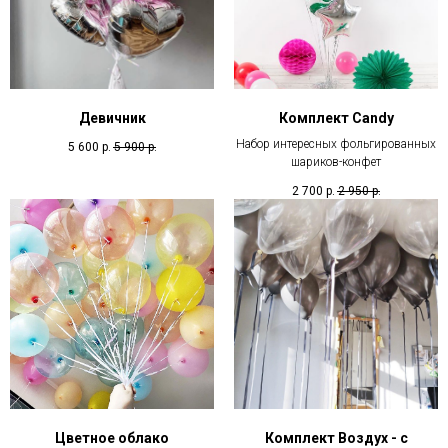
Девичник
Комплект Candy
Набор интересных фольгированных
5 600
р.
5 900
р.
шариков-конфет
2 700
р.
2 950
р.
Цветное облако
Комплект Воздух - с