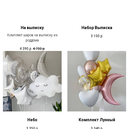
На выписку
Набор Выписка
Комплект шаров на выписку из
3 100
р.
роддома
4 390
р.
4 700
р.
Небо
Комплект Лунный
3 350
р.
3 340
р.