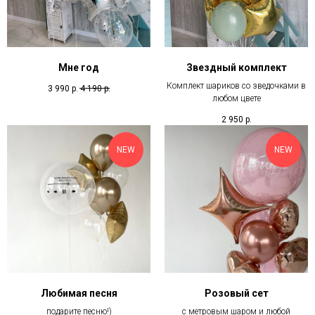
Мне год
Звездный комплект
Комплект шариков со зведочками в
3 990
р.
4 190
р.
любом цвете
2 950
р.
NEW
NEW
Любимая песня
Розовый сет
подарите песню!)
с метровым шаром и любой