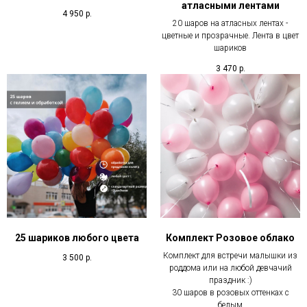
атласными лентами
4 950
р.
20 шаров на атласных лентах -
цветные и прозрачные. Лента в цвет
шариков
3 470
р.
25 шариков любого цвета
Комплект Розовое облако
Комплект для встречи малышки из
3 500
р.
роддома или на любой девчачий
праздник :)
30 шаров в розовых оттенках с
белым