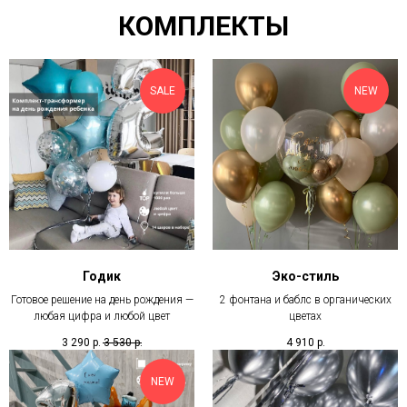
КОМПЛЕКТЫ
SALЕ
NEW
Годик
Эко-стиль
Готовое решение на день рождения —
2 фонтана и баблс в органических
любая цифра и любой цвет
цветах
3 290
р.
3 530
р.
4 910
р.
NEW