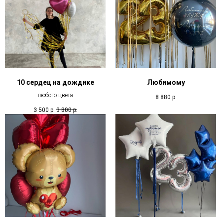
10 сердец на дождике
Любимому
любого цвета
8 880
р.
3 500
р.
3 800
р.