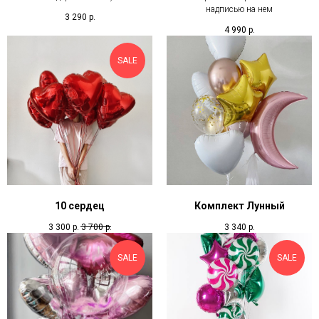
надписью на нем
3 290
р.
4 990
р.
SALE
10 сердец
Комплект Лунный
3 300
р.
3 700
р.
3 340
р.
SALE
SALE