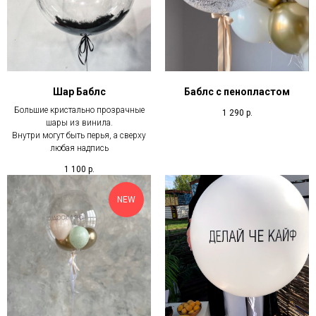
Шар Баблс
Баблс с пенопластом
Большие кристально прозрачные
1 290
р.
шары из винила.
Внутри могут быть перья, а сверху
любая надпись
1 100
р.
NEW