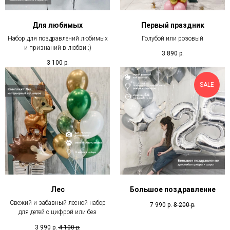
Для любимых
Первый праздник
Набор для поздравлений любимых
Голубой или розовый
и признаний в любви ;)
3 890
р.
3 100
р.
SALE
Лес
Большое поздравление
Свежий и забавный лесной набор
7 990
р.
8 200
р.
для детей с цифрой или без
3 990
р.
4 100
р.