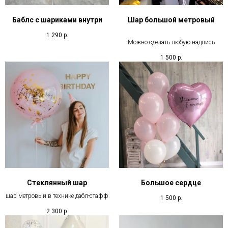
Баблс с шариками внутри
Шар большой метровый
1 290
р.
Можно сделать любую надпись
1 500
р.
Стеклянный шар
Большое сердце
шар метровый в технике дабл-стафф
1 500
р.
2 300
р.