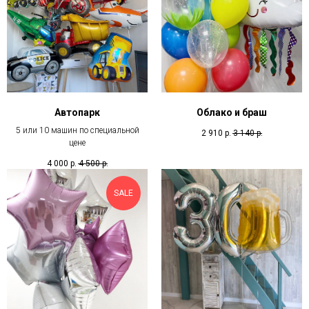
Автопарк
Облако и браш
5 или 10 машин по специальной
2 910
р.
3 140
р.
цене
4 000
р.
4 500
р.
SALE